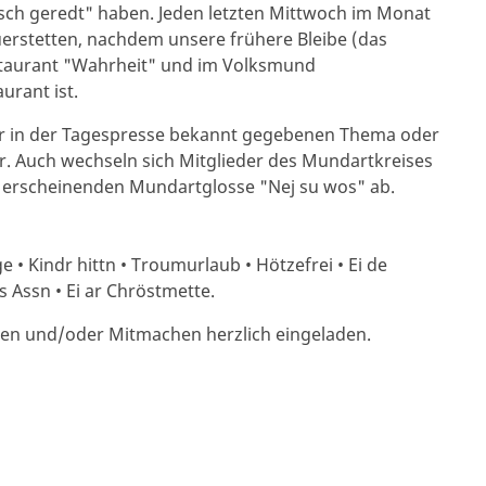
sch geredt" haben. Jeden letzten Mittwoch im Monat
erstetten, nachdem unsere frühere Bleibe (das
staurant "Wahr­heit" und im Volksmund
rant ist.
er in der Tagespresse bekannt gegebenen Thema oder
. Auch wechseln sich Mit­glie­der des Mundart­kreises
g erscheinenden Mundart­glosse "Nej su wos" ab.
ge • Kindr hittn • Troumurlaub • Hötzefrei • Ei de
s Assn • Ei ar Chröstmette.
ren und/oder Mitmachen herzlich eingeladen.