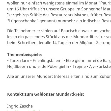
wollen nur einfach wenigstens einmal im Monat "Pauri
um 16 Uhr trifft sich unsere Gruppe im Sonnenhof Mau
Isergebirgs-Stüble des Restaurants Mythos, früher Re
"Lügenschenke" genannt) nunmehr ein indisches Restau
Die Teilnehmer erzählen auf Paurisch etwas zum vorh
lesen ein passendes Stückl aus der Mundartliteratur vor
beim Schreiben der alle 14 Tage in der Allgäuer Zeitun
Themenbeispiele:
• Tanzn larn • Friehlingsblieml • Etze giehn mr ei de Bar
Hejdlbeern und ei de Pölze giehn • Trejme • A vrkorkste
Alle an unserer Mundart Interessierten sind zum Zuhö
Kontakt zum Gablonzer Mundartkreis:
Ingrid Zasche