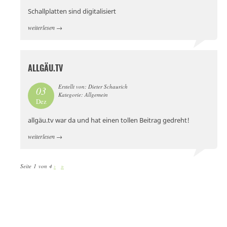
Schallplatten sind digitalisiert
weiterlesen
→
ALLGÄU.TV
Erstellt von: Dieter Schaurich
03
Kategorie: Allgemein
Dez
allgäu.tv war da und hat einen tollen Beitrag gedreht!
weiterlesen
→
Seite 1 von 4
›
»