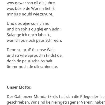
wos gewachsn oll die Juhre,
wos bös o de Worzln fiehrt,
mir ös s noubl wie zuvure.
Und dos ejne soh ich nu
und ich soh s ou glej enn jedn:
Sulange ich noch labn tu,
war ich ou noch paurisch redn.
Denn su gruß ös unse Walt
und su ville Sprouchn findst de,
doch de paurische ös halt
ömmr noch de ollrschinnste.
Unser Motto:
Der Gablonzer Mundartkreis hat sich die Pflege der Is
geschrieben. Wir sind kein eingetragener Verein, habe