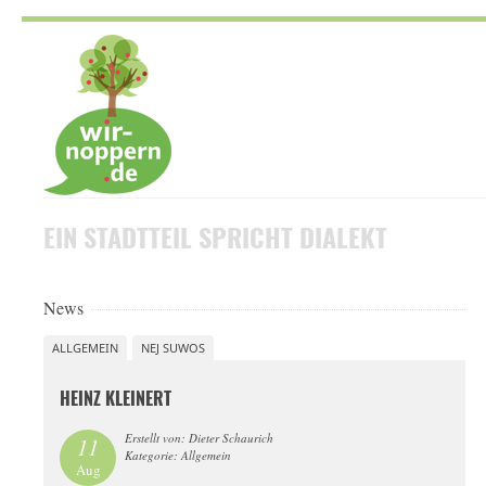
Skip
to
navigation
Skip
to
content
EIN STADTTEIL
SPRICHT DIALEKT
News
ALLGEMEIN
NEJ SUWOS
HEINZ KLEINERT
Erstellt von: Dieter Schaurich
11
Kategorie: Allgemein
Aug