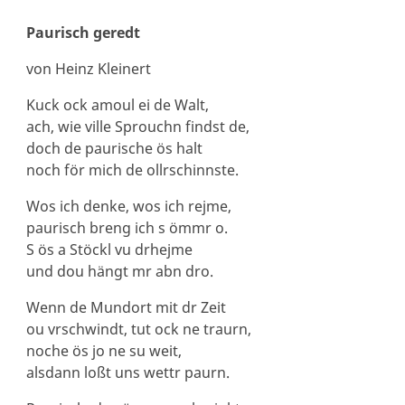
Paurisch geredt
von Heinz Kleinert
Kuck ock amoul ei de Walt,
ach, wie ville Sprouchn findst de,
doch de paurische ös halt
noch för mich de ollrschinnste.
Wos ich denke, wos ich rejme,
paurisch breng ich s ömmr o.
S ös a Stöckl vu drhejme
und dou hängt mr abn dro.
Wenn de Mundort mit dr Zeit
ou vrschwindt, tut ock ne traurn,
noche ös jo ne su weit,
alsdann loßt uns wettr paurn.