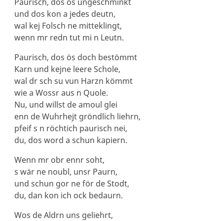
Paurisch, dos ös ungeschminkt
und dos kon a jedes deutn,
wal kej Folsch ne mitteklingt,
wenn mr redn tut mi n Leutn.
Paurisch, dos ös doch bestömmt
Karn und kejne leere Schole,
wal dr sch su vun Harzn kömmt
wie a Wossr aus n Quole.
Nu, und willst de amoul glei
enn de Wuhrhejt gröndlich liehrn,
pfeif s n röchtich paurisch nei,
du, dos word a schun kapiern.
Wenn mr obr ennr soht,
s wär ne noubl, unsr Paurn,
und schun gor ne för de Stodt,
du, dan kon ich ock bedaurn.
Wos de Aldrn uns geliehrt,