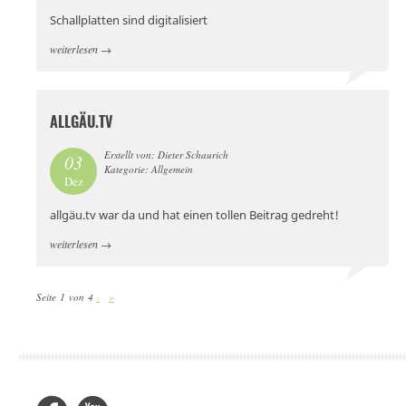
Schallplatten sind digitalisiert
weiterlesen
→
ALLGÄU.TV
Erstellt von: Dieter Schaurich
03
Kategorie: Allgemein
Dez
allgäu.tv war da und hat einen tollen Beitrag gedreht!
weiterlesen
→
Seite 1 von 4
›
»