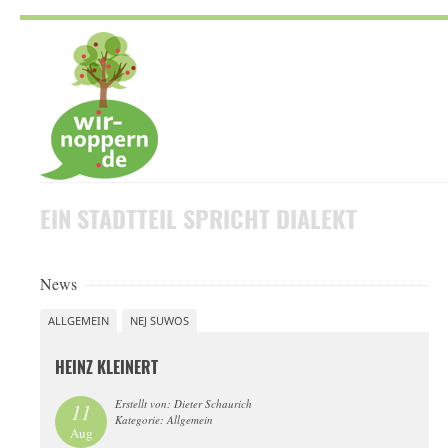
Skip
to
navigation
Skip
to
content
EIN STADTTEIL
SPRICHT DIALEKT
News
ALLGEMEIN
NEJ SUWOS
HEINZ KLEINERT
Erstellt von: Dieter Schaurich
11
Kategorie: Allgemein
Aug