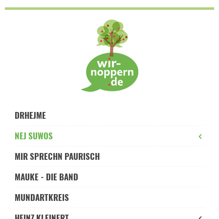
Skip
to
navigation
Skip
to
content
DRHEJME
NEJ SUWOS
MIR SPRECHN PAURISCH
MAUKE - DIE BAND
MUNDARTKREIS
HEINZ KLEINERT