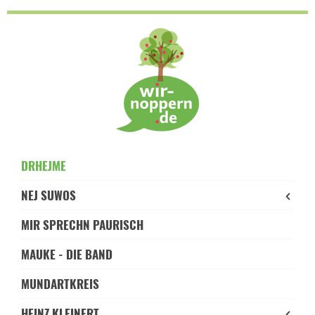
Skip
to
navigation
Skip
to
content
DRHEJME
NEJ SUWOS
MIR SPRECHN PAURISCH
MAUKE - DIE BAND
MUNDARTKREIS
HEINZ KLEINERT