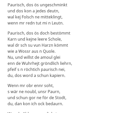
Paurisch, dos ös ungeschminkt
und dos kon a jedes deutn,
wal kej Folsch ne mitteklingt,
wenn mr redn tut mi n Leutn.
Paurisch, dos ös doch bestömmt
Karn und kejne leere Schole,
wal dr sch su vun Harzn kömmt
wie a Wossr aus n Quole.
Nu, und willst de amoul glei
enn de Wuhrhejt gröndlich liehrn,
pfeif s n röchtich paurisch nei,
du, dos word a schun kapiern.
Wenn mr obr ennr soht,
s wär ne noubl, unsr Paurn,
und schun gor ne för de Stodt,
du, dan kon ich ock bedaurn.