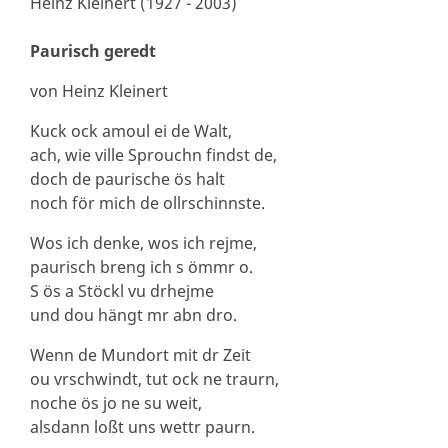
Heinz Kleinert (1927 - 2003)
Paurisch geredt
von Heinz Kleinert
Kuck ock amoul ei de Walt,
ach, wie ville Sprouchn findst de,
doch de paurische ös halt
noch för mich de ollrschinnste.
Wos ich denke, wos ich rejme,
paurisch breng ich s ömmr o.
S ös a Stöckl vu drhejme
und dou hängt mr abn dro.
Wenn de Mundort mit dr Zeit
ou vrschwindt, tut ock ne traurn,
noche ös jo ne su weit,
alsdann loßt uns wettr paurn.