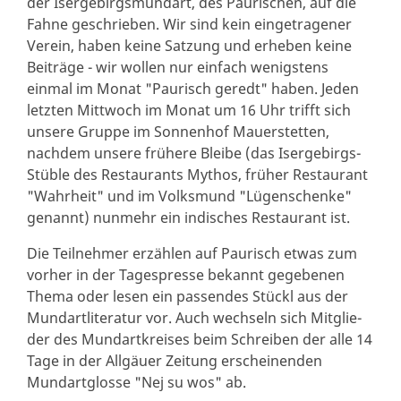
der Isergebirgsmundart, des Paurischen, auf die
Fahne geschrieben. Wir sind kein eingetragener
Verein, haben keine Satzung und erheben keine
Beiträge - wir wollen nur einfach wenigstens
einmal im Monat "Paurisch geredt" haben. Jeden
letzten Mittwoch im Monat um 16 Uhr trifft sich
unsere Gruppe im Sonnenhof Mauerstetten,
nachdem unsere frühere Bleibe (das Isergebirgs-
Stüble des Restaurants Mythos, früher Restaurant
"Wahr­heit" und im Volksmund "Lügenschenke"
genannt) nunmehr ein indisches Restaurant ist.
Die Teilnehmer erzählen auf Paurisch etwas zum
vorher in der Tagespresse bekannt gegebenen
Thema oder lesen ein passendes Stückl aus der
Mundartliteratur vor. Auch wechseln sich Mit­glie­
der des Mundart­kreises beim Schreiben der alle 14
Tage in der Allgäuer Zeitung erscheinenden
Mundart­glosse "Nej su wos" ab.