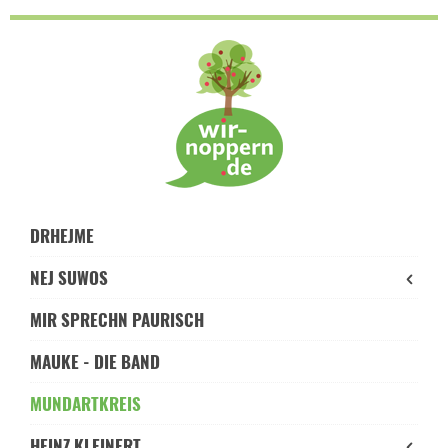
Skip
to
navigation
Skip
to
content
DRHEJME
NEJ SUWOS
MIR SPRECHN PAURISCH
MAUKE - DIE BAND
MUNDARTKREIS
HEINZ KLEINERT