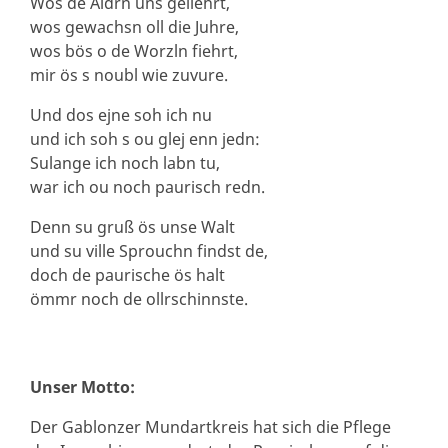
Wos de Aldrn uns geliehrt,
wos gewachsn oll die Juhre,
wos bös o de Worzln fiehrt,
mir ös s noubl wie zuvure.
Und dos ejne soh ich nu
und ich soh s ou glej enn jedn:
Sulange ich noch labn tu,
war ich ou noch paurisch redn.
Denn su gruß ös unse Walt
und su ville Sprouchn findst de,
doch de paurische ös halt
ömmr noch de ollrschinnste.
Unser Motto:
Der Gablonzer Mundartkreis hat sich die Pflege