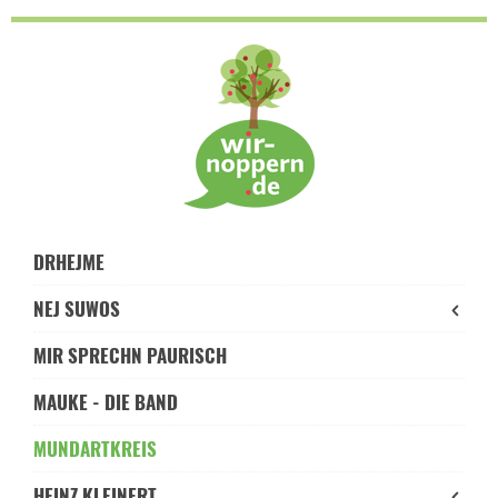
Skip
to
navigation
Skip
to
content
DRHEJME
NEJ SUWOS
MIR SPRECHN PAURISCH
MAUKE - DIE BAND
MUNDARTKREIS
HEINZ KLEINERT