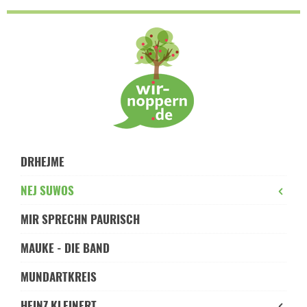
Skip
to
navigation
Skip
to
content
DRHEJME
NEJ SUWOS
MIR SPRECHN PAURISCH
MAUKE - DIE BAND
MUNDARTKREIS
HEINZ KLEINERT