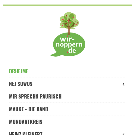
Skip
to
navigation
Skip
to
content
DRHEJME
NEJ SUWOS
MIR SPRECHN PAURISCH
MAUKE - DIE BAND
MUNDARTKREIS
HEINZ KLEINERT