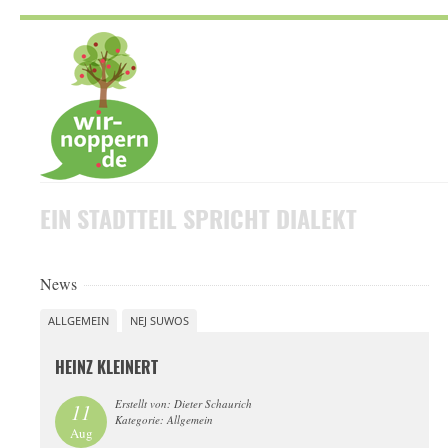
Skip
to
navigation
Skip
to
content
EIN STADTTEIL
SPRICHT DIALEKT
News
ALLGEMEIN
NEJ SUWOS
HEINZ KLEINERT
Erstellt von: Dieter Schaurich
11
Kategorie: Allgemein
Aug