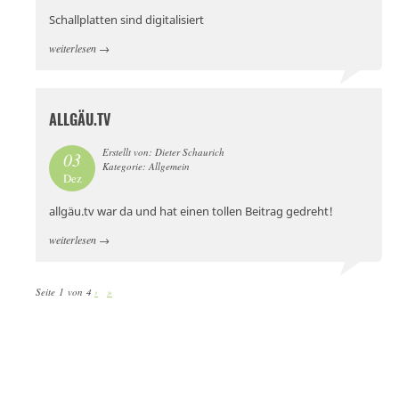
Schallplatten sind digitalisiert
weiterlesen
→
ALLGÄU.TV
Erstellt von: Dieter Schaurich
03
Kategorie: Allgemein
Dez
allgäu.tv war da und hat einen tollen Beitrag gedreht!
weiterlesen
→
Seite 1 von 4
›
»