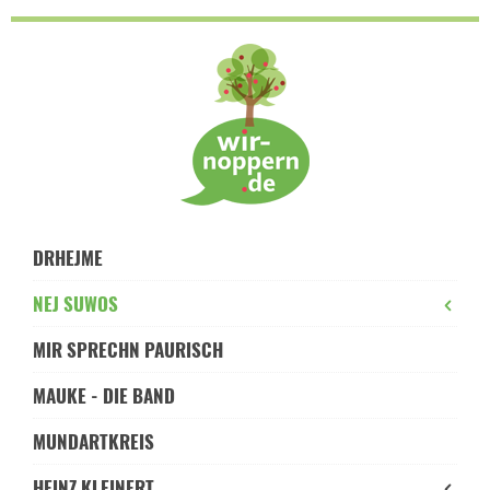
Skip
to
navigation
Skip
to
content
DRHEJME
NEJ SUWOS
MIR SPRECHN PAURISCH
MAUKE - DIE BAND
MUNDARTKREIS
HEINZ KLEINERT