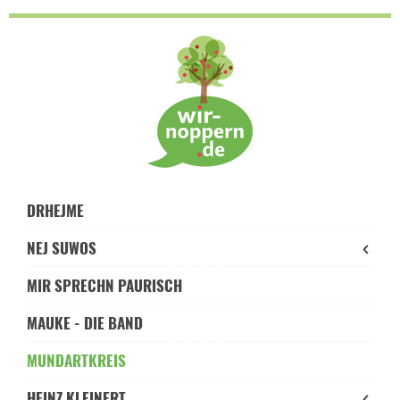
Skip
to
navigation
Skip
to
content
DRHEJME
NEJ SUWOS
MIR SPRECHN PAURISCH
MAUKE - DIE BAND
MUNDARTKREIS
HEINZ KLEINERT